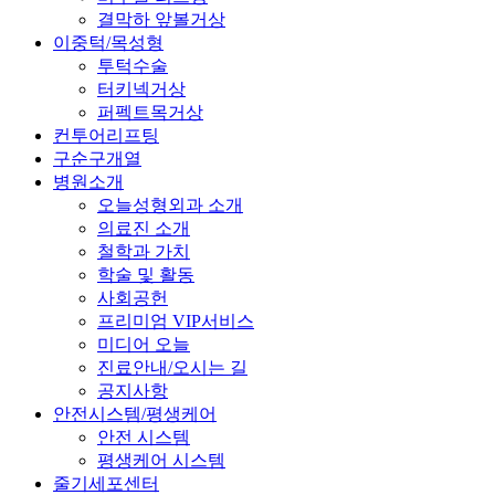
결막하 앞볼거상
이중턱/목성형
투턱수술
터키넥거상
퍼펙트목거상
컨투어리프팅
구순구개열
병원소개
오늘성형외과 소개
의료진 소개
철학과 가치
학술 및 활동
사회공헌
프리미엄 VIP서비스
미디어 오늘
진료안내/오시는 길
공지사항
안전시스템/평생케어
안전 시스템
평생케어 시스템
줄기세포센터