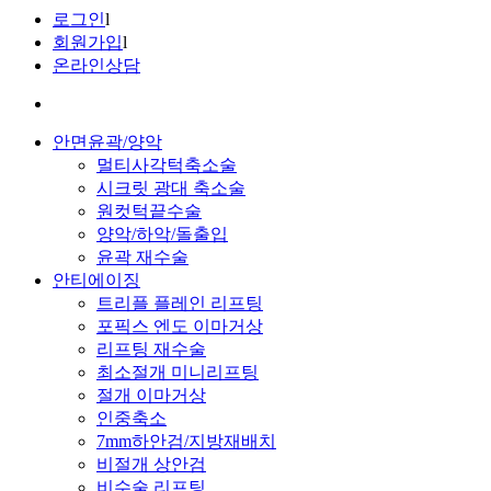
로그인
l
회원가입
l
온라인상담
안면윤곽/양악
멀티사각턱축소술
시크릿 광대 축소술
원컷턱끝수술
양악/하악/돌출입
윤곽 재수술
안티에이징
트리플 플레인 리프팅
포픽스 엔도 이마거상
리프팅 재수술
최소절개 미니리프팅
절개 이마거상
인중축소
7mm하안검/지방재배치
비절개 상안검
비수술 리프팅